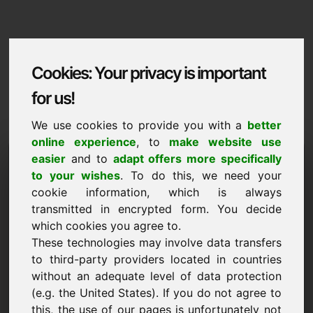
Cookies: Your privacy is important
for us!
We use cookies to provide you with a
better
online experience
, to
make website use
Domaininformation
easier
and to
adapt offers more specifically
to your wishes
. To do this, we need your
Domaininformation | Francais
cookie information, which is always
Prix preferentiel : 5.000,00 Euro (hors TVA)
transmitted in encrypted form. You decide
which cookies you agree to.
NOUVEAU
These technologies may involve data transfers
Découvrez d'autres domaines attractifs sur Find-Your-
to third-party providers located in countries
Domain.eu
découvrir ->
without an adequate level of data protection
(e.g. the United States). If you do not agree to
this, the use of our pages is unfortunately not