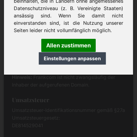
beinhalten, die in Ländern ohne angemessenes
Eichenring 3
Datenschutzniveau (z. B. Vereinigte Staaten)
94060 Pocking
ansässig sind. Wenn Sie damit nicht
Deutschland
einverstanden sind, ist die Nutzung unserer
Seiten leider nicht vollumfänglich möglich.
Kontakt
Telefon:
+49 (0)8538 912 99 00
Allen zustimmen
Telefax:
+49 (0)8538 91 20 55
Einstellungen anpassen
E-Mail:
buy@frankcom.info
Hinweis:
Frankcom ist nicht zwangsläufig der
Inhaber der aufgerufenen Domain.
Umsatzsteuer
Umsatzsteuer-Identifikationsnummer gemäß §27a
Umsatzsteuergesetz:
DE814529041