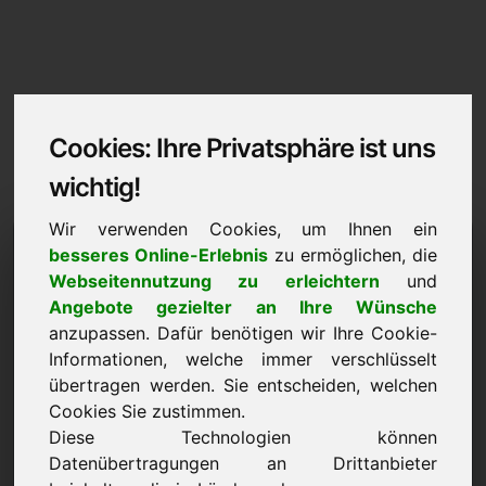
Cookies: Ihre Privatsphäre ist uns
wichtig!
Wir verwenden Cookies, um Ihnen ein
Impressum / Kontakt
besseres Online-Erlebnis
zu ermöglichen, die
Webseitennutzung zu erleichtern
und
out.at
Angebote gezielter an Ihre Wünsche
anzupassen. Dafür benötigen wir Ihre Cookie-
Zurück zur Startseite
Informationen, welche immer verschlüsselt
übertragen werden. Sie entscheiden, welchen
Angaben gemäß § 5 TMG
Cookies Sie zustimmen.
Diese Technologien können
Frank Heilmann
Datenübertragungen an Drittanbieter
Frankcom